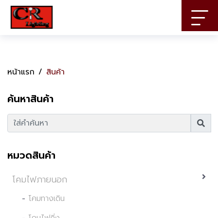
หน้าแรก
สินค้า
ค้นหาสินค้า
หมวดสินค้า
โคมไฟภายนอก
-
โคมทางเดิน
-
โคมไฟกิ่ง