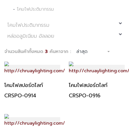
-
โคมไฟประติมากรรม
โคมไฟประติมากรรม
หล่ออลูมิเนียม อัลลอย
จำนวนสินค้าทั้งหมด
3
ค้นหาจาก :
โคมไฟสปอร์ตไลท์
โคมไฟสปอร์ตไลท์
CRSPO-0914
CRSPO-0916