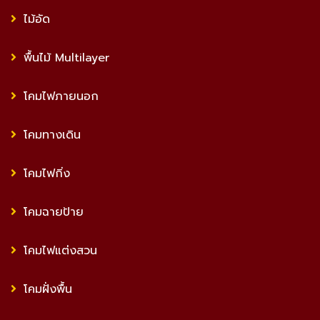
ไม้อัด
พื้นไม้ Multilayer
โคมไฟภายนอก
โคมทางเดิน
โคมไฟกิ่ง
โคมฉายป้าย
โคมไฟแต่งสวน
โคมฝั่งพื้น