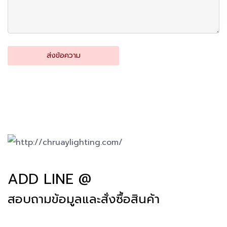
ส่งข้อความ
ADD LINE @
สอบถามข้อมูลและสั่งซื้อสินค้า