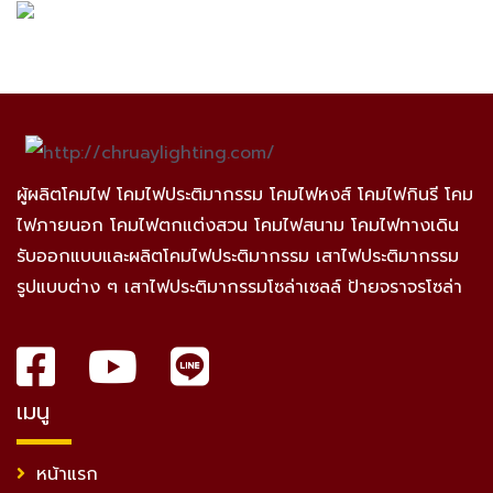
ผู้ผลิตโคมไฟ โคมไฟประติมากรรม โคมไฟหงส์ โคมไฟกินรี โคม
ไฟภายนอก โคมไฟตกแต่งสวน โคมไฟสนาม โคมไฟทางเดิน
รับออกแบบและผลิตโคมไฟประติมากรรม เสาไฟประติมากรรม
รูปแบบต่าง ๆ เสาไฟประติมากรรมโซล่าเซลล์ ป้ายจราจรโซล่า
เซลล์
เมนู
หน้าแรก