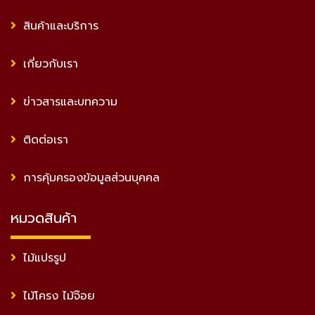
สินค้าและบริการ
เกี่ยวกับเรา
ข่าวสารและบทความ
ติดต่อเรา
การคุ้มครองข้อมูลส่วนบุคคล
หมวดสินค้า
ไม้แปรรูป
ไม้โครง ไม้จ๊อย