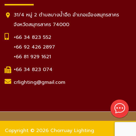
31/4 หมู่ 2 ตำบลบางน้ำจืด อำเภอเมืองสมุทรสาคร
จังหวัดสมุทรสาคร 74000
+66 34 823 552
+66 92 426 2897
+66 81 929 1621
+66 34 823 074
crlighting@gmail.com
Copyright © 2026 Chorruay Lighting