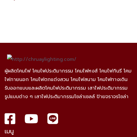
สายหลักและถนนสายต่าง ๆ ได้
ผู้ผลิตโคมไฟ โคมไฟประติมากรรม โคมไฟหงส์ โคมไฟกินรี โคม
ไฟภายนอก โคมไฟตกแต่งสวน โคมไฟสนาม โคมไฟทางเดิน
รับออกแบบและผลิตโคมไฟประติมากรรม เสาไฟประติมากรรม
รูปแบบต่าง ๆ เสาไฟประติมากรรมโซล่าเซลล์ ป้ายจราจรโซล่า
เซลล์
เมนู