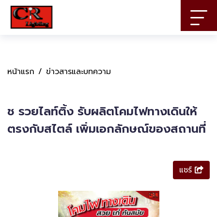
หน้าแรก
ข่าวสารและบทความ
ช รวยไลท์ติ้ง รับผลิตโคมไฟทางเดินให้
ตรงกับสไตล์ เพิ่มเอกลักษณ์ของสถานที่
แชร์