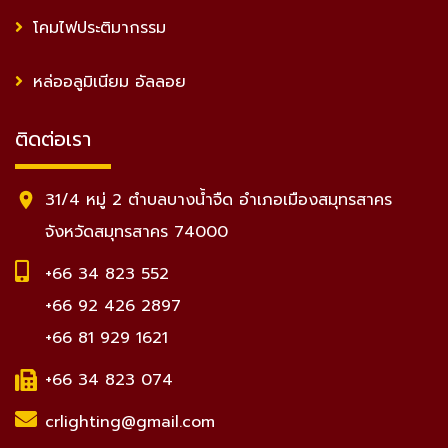
โคมไฟประติมากรรม
หล่ออลูมิเนียม อัลลอย
ติดต่อเรา
31/4 หมู่ 2 ตำบลบางน้ำจืด อำเภอเมืองสมุทรสาคร
จังหวัดสมุทรสาคร 74000
+66 34 823 552
+66 92 426 2897
+66 81 929 1621
+66 34 823 074
crlighting@gmail.com