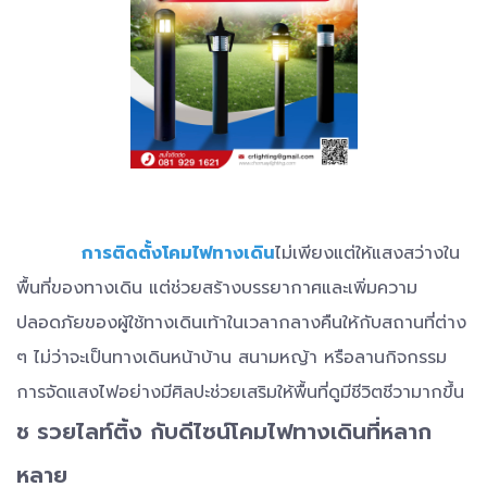
การติดตั้งโคมไฟทางเดิน
ไม่เพียงแต่ให้แสงสว่างใน
พื้นที่ของทางเดิน แต่ช่วยสร้างบรรยากาศและเพิ่มความ
ปลอดภัยของผู้ใช้ทางเดินเท้าในเวลากลางคืนให้กับสถานที่ต่าง
ๆ ไม่ว่าจะเป็นทางเดินหน้าบ้าน สนามหญ้า หรือลานกิจกรรม
การจัดแสงไฟอย่างมีศิลปะช่วยเสริมให้พื้นที่ดูมีชีวิตชีวามากขึ้น
ช รวยไลท์ติ้ง กับดีไซน์โคมไฟทางเดินที่หลาก
หลาย