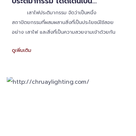
ประติมากรรม โดดเด่นเป็น
เอกลักษณ์
เสาไฟประติมากรรม จัดว่าเป็นหนึ่ง
สถาปัตยกรรมที่ผสมผสานสิ่งที่เป็นประโยชน์ใช้สอย
อย่าง เสาไฟ และสิ่งที่เป็นความสวยงามเข้าด้วยกัน
ดูเพิ่มเติม