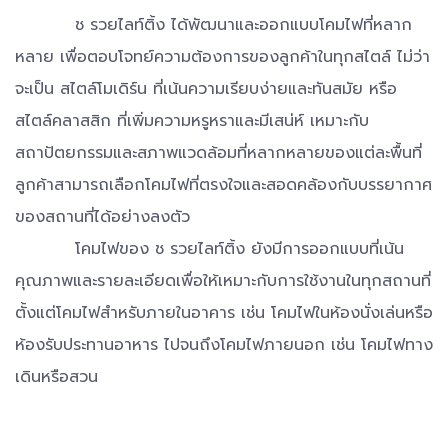
ช รวยไลท์ติ้ง ได้พัฒนาและออกแบบโคมไฟที่หลาก
หลาย เพื่อตอบโจทย์ความต้องการของลูกค้าในทุกสไตล์ ไม่ว่า
จะเป็น สไตล์โมเดิร์น ที่เน้นความเรียบง่ายและทันสมัย หรือ
สไตล์คลาสสิก ที่เพิ่มความหรูหราและมีเสน่ห์ เหมาะกับ
สถาปัตยกรรมและสภาพแวดล้อมที่หลากหลายของแต่ละพื้นที่
ลูกค้าสามารถเลือกโคมไฟที่ตรงใจและสอดคล้องกับบรรยากาศ
ของสถานที่ได้อย่างลงตัว
โคมไฟของ ช รวยไลท์ติ้ง ยังมีการออกแบบที่เน้น
คุณภาพและรายละเอียดเพื่อให้เหมาะกับการใช้งานในทุกสถานที่
ตั้งแต่โคมไฟสำหรับภายในอาคาร เช่น โคมไฟในห้องนั่งเล่นหรือ
ห้องรับประทานอาหาร ไปจนถึงโคมไฟภายนอก เช่น โคมไฟทาง
เดินหรือสวน