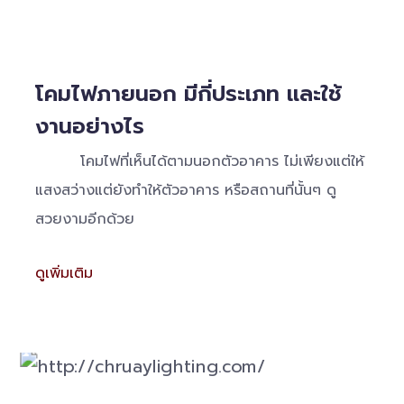
โคมไฟภายนอก มีกี่ประเภท และใช้
งานอย่างไร
โคมไฟที่เห็นได้ตามนอกตัวอาคาร ไม่เพียงแต่ให้
แสงสว่างแต่ยังทำให้ตัวอาคาร หรือสถานที่นั้นๆ ดู
สวยงามอีกด้วย
ดูเพิ่มเติม