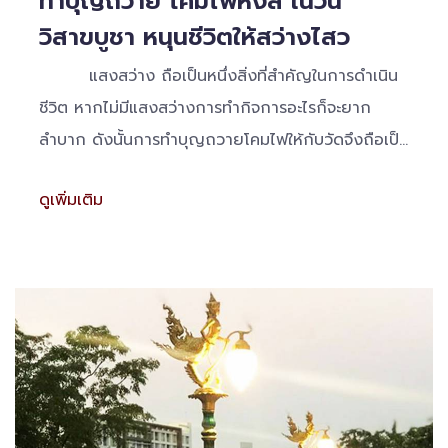
ทำบุญถวาย โคมไฟหงส์ ในวัน
วิสาขบูชา หนุนชีวิตให้สว่างไสว
แสงสว่าง ถือเป็นหนึ่งสิ่งที่สำคัญในการดำเนิน
ชีวิต หากไม่มีแสงสว่างการทำกิจการอะไรก็จะยาก
ลำบาก ดังนั้นการทำบุญถวายโคมไฟให้กับวัดจึงถือเป็น
บุญมากอย่างหนึ่ง
ดูเพิ่มเติม