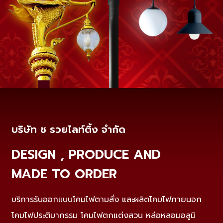
บริษัท ช รวยไลท์ติ้ง จำกัด
DESIGN , PRODUCE AND
MADE TO ORDER
บริการรับออกแบบโคมไฟตามสั่ง และผลิตโคมไฟภายนอก
โคมไฟประติมากรรม โคมไฟตกแต่งสวน หล่อหลอมอลูมิ