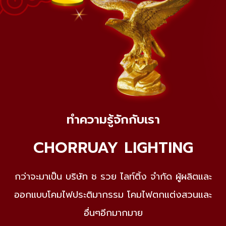
ทำความรู้จักกับเรา
CHORRUAY LIGHTING
กว่าจะมาเป็น บริษัท ช รวย ไลท์ติ้ง จำกัด ผู้ผลิตและ
ออกแบบโคมไฟประติมากรรม โคมไฟตกแต่งสวนและ
อื่นๆอีกมากมาย