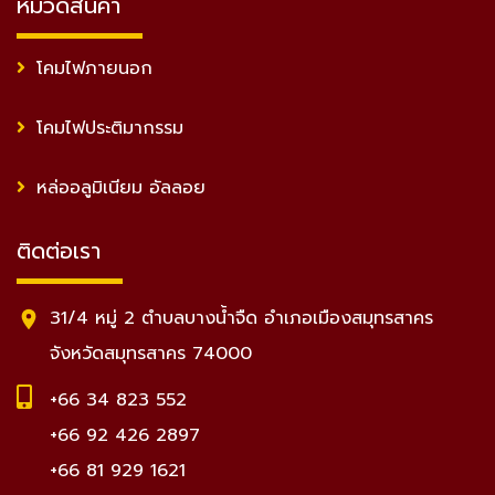
หมวดสินค้า
โคมไฟภายนอก
โคมไฟประติมากรรม
หล่ออลูมิเนียม อัลลอย
ติดต่อเรา
31/4 หมู่ 2 ตำบลบางน้ำจืด อำเภอเมืองสมุทรสาคร
จังหวัดสมุทรสาคร 74000
+66 34 823 552
+66 92 426 2897
+66 81 929 1621