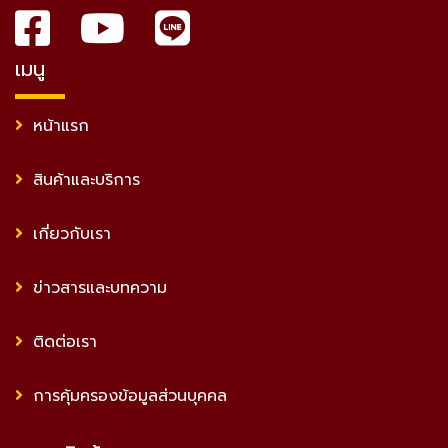
เมนู
หน้าแรก
สินค้าและบริการ
เกี่ยวกับเรา
ข่าวสารและบทความ
ติดต่อเรา
การคุ้มครองข้อมูลส่วนบุคคล