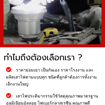
ทำไมถึงต้องเลือกเรา ?
ราคาย่อมเยา เป็นกันเอง ราคาโรงงาน และ
ผลิตเสาไฟตามแบบทุก ชนิดที่ลูกค้าต้องการทั้งงาน
เล็กงานใหญ่
เสาไฟประติมากรรมใช้วัสดุคุณภาพมาตรฐาน
อลูมิเนียมอัลลอย ไฟเบอร์กลาสเรซีน คุณภาพดี