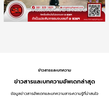
ผลงานซ่อมโคมไฟสนาม เสาไฟสนาม
ข่าวสารและบทความ
ข่าวสารและบทความอัพเดทล่าสุด
ข้อมูลข่าวสารอัพเดทและบทความสาระความรู้ที่น่าสนใจ