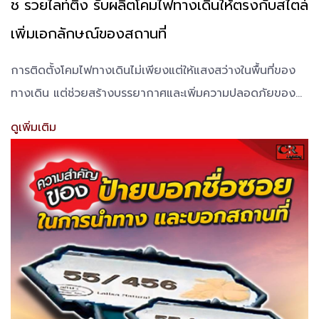
ช รวยไลท์ติ้ง รับผลิตโคมไฟทางเดินให้ตรงกับสไตล์
เพิ่มเอกลักษณ์ของสถานที่
การติดตั้งโคมไฟทางเดินไม่เพียงแต่ให้แสงสว่างในพื้นที่ของ
ทางเดิน แต่ช่วยสร้างบรรยากาศและเพิ่มความปลอดภัยของผู้
ใช้ทางเดินเท้าในเวลากลางคืนให้กับสถานที่ต่าง ๆ
ดูเพิ่มเติม